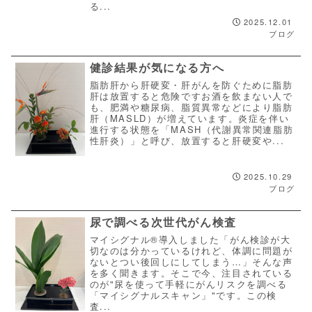
る...
2025.12.01
ブログ
健診結果が気になる方へ
脂肪肝から肝硬変・肝がんを防ぐために脂肪
肝は放置すると危険ですお酒を飲まない人で
も、肥満や糖尿病、脂質異常などにより脂肪
肝（MASLD）が増えています。炎症を伴い
進行する状態を「MASH（代謝異常関連脂肪
性肝炎）」と呼び、放置すると肝硬変や...
2025.10.29
ブログ
尿で調べる次世代がん検査
マイシグナル®導入しました「がん検診が大
切なのは分かっているけれど、体調に問題が
ないとつい後回しにしてしまう…」そんな声
を多く聞きます。そこで今、注目されている
のが"尿を使って手軽にがんリスクを調べる
「マイシグナルスキャン」"です。この検
査...