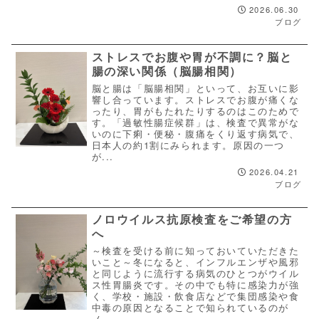
2026.06.30
ブログ
ストレスでお腹や胃が不調に？脳と
腸の深い関係（脳腸相関）
脳と腸は「脳腸相関」といって、お互いに影
響し合っています。ストレスでお腹が痛くな
ったり、胃がもたれたりするのはこのためで
す。「過敏性腸症候群」は、検査で異常がな
いのに下痢・便秘・腹痛をくり返す病気で、
日本人の約1割にみられます。原因の一つ
が...
2026.04.21
ブログ
ノロウイルス抗原検査をご希望の方
へ
～検査を受ける前に知っておいていただきた
いこと～冬になると、インフルエンザや風邪
と同じように流行する病気のひとつがウイル
ス性胃腸炎です。その中でも特に感染力が強
く、学校・施設・飲食店などで集団感染や食
中毒の原因となることで知られているのが
ノ...