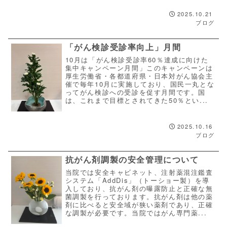
2025.10.21
ブログ
「がん検診受診率向上」月間
10月は「がん検診受診率60％達成に向けた
集中キャンペーン月間」このキャンペーンは
厚生労働省・各都道府県・日本対がん協会主
催で毎年10月に実施しており、国民一丸とな
ってがん検診への受診を促す月間です。国
は、これまで目標とされてきた50％とい...
2025.10.16
ブログ
抗がん剤調製の安全管理について
当院では安全キャビネット、注射薬混注鑑査
システム「AddDis」（トーショー製）を導
入しており、抗がん剤の曝露防止と正確な無
菌調製を行っております。抗がん剤は他の薬
剤に比べると安全域が狭い薬剤であり、正確
な調製が必要です。当院ではがん専門薬...