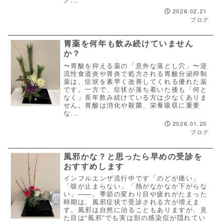
2026.02.21
ブログ
胃薬を何年も飲み続けていません
か？
〜胃酸を抑える薬の「意外な落とし穴」〜逆
流性食道炎や胃炎で処方される胃酸分泌抑制
薬は、症状を素早く改善してくれる優れた薬
です。一方で、症状が落ち着いた後も「何と
なく」長年飲み続けている方は少なくありま
せん。胃酸は消化や殺菌、栄養吸収に重要
な...
2026.01.20
ブログ
風邪かな？と思ったら早めの受診を
おすすめします
インフルエンザ流行中です「のどが痛い」
「咳が止まらない」「熱がなかなか下がらな
い」——。季節の変わり目や疲れがたまった
時期は、風邪症状で受診される方が増えま
す。風邪は自然に治ることもありますが、見
た目は“風邪”でも実は別の感染症が隠れてい